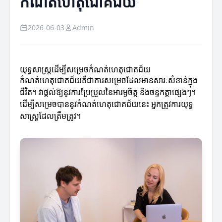
កំណត់ហេតុជោគជ័យ
2026-06-03
Admin
យុទ្ធសាស្ត្រដើម្បីសម្រេចកំណត់ហេតុជោគជ័យ
កំណត់ហេតុជោគជ័យគឺជាការសម្រេចដែលមានសារៈសំខាន់ក្នុង
ជីវិត។ វាផ្តល់ឱ្យនូវការប្រែប្រួលនៃអារម្ងចិត្ត និងចន្ទកត្តាផ្សេងៗ។
ដើម្បីសម្រេចបាននូវកំណត់ហេតុជោគជ័យនេះ អ្នកត្រូវការយុទ្ធ
សាស្ត្រដែលត្រឹមត្រូវ។