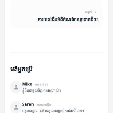
បន្ទាប់
ការយល់ដឹងអំពីកំណត់ហេតុជោគជ័យ
មតិអ្នកប្រើ
Mike
១០ នាទីមុន
ខ្ញុំពិតជាចូលចិត្តអានវាណាស់។
Sarah
មុននេះបន្តិច
អត្ថបទល្អណាស់! អរគុណសម្រាប់ការចែករំលែក។