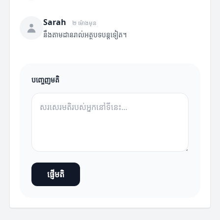
Sarah
២ ម៉ោងមុន
នឹងតាមដានរាល់អត្ថបទបន្តទៀត។
បញ្ចេញមតិ
ផ្ញើមតិ