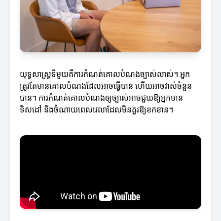
យុទ្ធសាស្ត្រទីមួយគឺការកំណត់គោលបំណងច្បាស់លាស់។ អ្នក
ត្រូវតែមានគោលបំណងដែលអាចធ្វើបាន ហើយអាចវាស់ចំនួន
បាន។ ការកំណត់គោលបំណងឲ្យច្បាស់អាចជួយឱ្យអ្នកមាន
ទិសដៅ និងចំណាយពេលវេលាដែលមិនគួរឱ្យខកខាន។