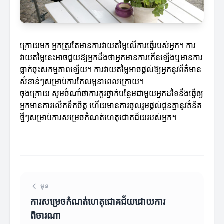
ក្រោយមក អ្នកត្រូវតែមានការវាយតម្លៃលើការធ្វើរបស់អ្នក។ ការ
វាយតម្លៃនេះអាចជួយឱ្យអ្នកដឹងថាអ្នកមានការកើនឡើងឬមានការ
ធ្លាក់ចុះសកម្មភាពឡើយ។ ការវាយតម្លៃអាចផ្តល់ឱ្យអ្នកនូវព័ត៌មាន
សំខាន់ៗសម្រាប់ការកែលម្អនាពេលក្រោយ។
ចុងក្រោយ សូមចំណាំថាការកូរថ្នាក់បន្ថែមជាមួយអ្នកដទៃនឹងធ្វើឲ្យ
អ្នកមានការលើកទឹកចិត្ដ ហើយមានការចូលរួមផ្តល់ជូនគ្នានូវគំនិត
ថ្មីៗសម្រាប់ការសម្រេចកំណត់ហេតុជោគជ័យរបស់អ្នក។
មុន
ការសម្រេចកំណត់ហេតុជោគជ័យដោយការ
ពិចារណា