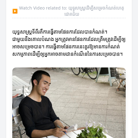
Watch Video related to: យុទ្ធសាស្ត្រដើម្បីសម្រេចកំណត់ហេតុ
▶
ជោគជ័យ
យុទ្ធសាស្ត្រទីពីរគឺការធ្វើតាមផែនការដែលបានកំណត់។
ជាមួយនឹងគោលបំណង អ្នកត្រូវមានផែនការដែលត្រឹមត្រូវដើម្បីឲ្យ
អាចសម្រេចបាន។ ការធ្វើតាមផែនការនេះគួរឱ្យមានការកំណត់
សកម្មភាពដើម្បីឲ្យអ្នកអាចតាមដានកំណើននៃការសម្រេចបាន។