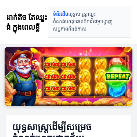
ទំព័រដើម
យុទ្ធសាស្រ្តឈ្នះ
ដាក់តិច តែឈ្នះ
កំណត់ហេតុជោគជ័យ
វីដេអូបង្ហាញ
ធំ ក្នុងពេលខ្លី
សម្ថភាពនិងឱកាស
យុទ្ធសាស្ត្រដើម្បីសម្រេច