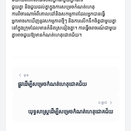
ជួយគ្នា និងជួយដល់គ្នាក្នុងការសម្រេចកំណត់ហេតុ
ការពិចារណាអំពីគោលដៅនិងសកម្មភាពដែលអ្នកបានធ្វើ
អ្នកអាចរកឃើញនូវសកម្មភាពថ្មីៗ និងការលើកទឹកចិត្តជាមួយគ្នា
នៅក្នុងក្រុមដែលមានគំនិតស្រដៀងគ្នា។ ការធ្វើចរាចរណ៍ជាមួយ
គ្នាអាចជួយឱ្យមានកំណត់ហេតុជោគជ័យ។
មុន
ផ្លូវដើម្បីសម្រេចកំណត់ហេតុជោគជ័យ
បន្ទាប់
យុទ្ធសាស្ត្រដើម្បីសម្រេចកំណត់ហេតុជោគជ័យ