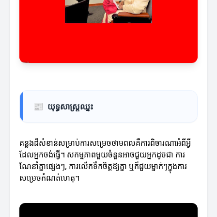
📰
យុទ្ធសាស្រ្តឈ្នះ
គន្លងដ៏សំខាន់សម្រាប់ការសម្រេចថាមពលគឺការពិចារណាអំពីអ្វី
ដែលអ្នកចង់ធ្វើ។ សកម្មភាពមួយចំនួនអាចជួយអ្នកដូចជា ការ
ណែនាំគ្នាផ្សេងៗ, ការលើកទឹកចិត្តឱ្យគ្នា ឬក៏​ជួយម្នាក់ៗក្នុងការ
សម្រេចកំណត់ហេតុ។