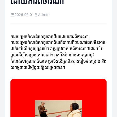
ដោយការពិចារណា
2026-06-01
Admin
ការសម្រេចកំណត់ហេតុជោគជ័យដោយការពិចារណា
ការសម្រេចកំណត់ហេតុជោគជ័យគឺជាការពិចារណាដែលមិនអាច
ដាក់ទៅលើមនុស្សស្រាប់។ វាគួរត្រូវបានគេពិចារណាថាជារបៀប
មួយដើម្បីសម្រេចគោលដៅ។ អ្នកនឹងមិនអាចឈ្នះបាននូវ
កំណត់ហេតុជោគជ័យទេ ប្រសិនបើអ្នកមិនបានរៀបចំគម្រោង និង
សកម្មភាពដើម្បីជួយឱ្យសម្រេចបាន។