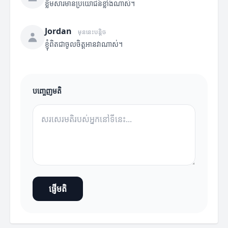
ខ្លឹមសារមានប្រយោជន៍ខ្លាំងណាស់។
Jordan
មុននេះបន្តិច
ខ្ញុំពិតជាចូលចិត្តអានវាណាស់។
បញ្ចេញមតិ
ផ្ញើមតិ