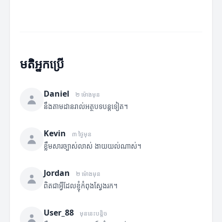
មតិអ្នកប្រើ
Daniel
២ ម៉ោងមុន
នឹងតាមដានរាល់អត្ថបទបន្តទៀត។
Kevin
៣ ថ្ងៃមុន
ខ្លឹមសារច្បាស់លាស់ ងាយយល់ណាស់។
Jordan
២ ម៉ោងមុន
ពិតជាអ្វីដែលខ្ញុំកំពុងស្វែងរក។
User_88
មុននេះបន្តិច