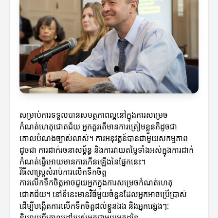
សម្រាប់ការទទួលបានសមត្ថភាពល្អនៅក្នុងការសម្រេច
កំណត់ហេតុជោគជ័យ អ្នកគួរតើមានការត្រៀមខ្លួនក៏ដូចជា
គោលបំណងច្បាស់លាស់។ ការអនុវត្តន៍បានជាមួយសកម្មភាព
ដូចជា ការដាក់រចនាសម្ព័ន្ធ និងការវាយតម្លៃទាំងអស់ក្នុងការដាក់
កំណត់ធ្វើអោយមានការកើនឡើងនៃផ្នែកនេះ។
វិធីសាស្ត្រសំរាប់ការលើកទឹកចិត្ត
ការលើកទឹកចិត្តអាចជួយអ្នកក្នុងការសម្រេចកំណត់ហេតុ
ជោគជ័យ។ នៅទីនេះមានវិធីមួយចំនួនដែលអ្នកអាចប្រើប្រាស់
ដើម្បីបង្កើតការលើកទឹកចិត្តដល់ខ្លួនឯង និងអ្នកផ្សេងៗ:
និយាយពីគោលដៅរបស់អ្នកជាមួយអ្នកដទៃ