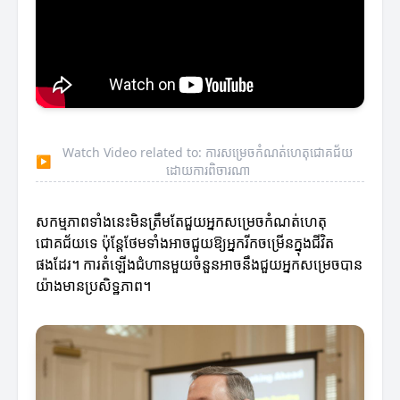
Watch Video related to: ការសម្រេចកំណត់ហេតុជោគជ័យ
▶
ដោយការពិចារណា
សកម្មភាពទាំងនេះមិនត្រឹមតែជួយអ្នកសម្រេចកំណត់ហេតុ
ជោគជ័យទេ ប៉ុន្តែថែមទាំងអាចជួយឱ្យអ្នករីកចម្រើនក្នុងជីវិត
ផងដែរ។ ការតំឡើងជំហានមួយចំនួនអាចនឹងជួយអ្នកសម្រេចបាន
យ៉ាងមានប្រសិទ្ឋភាព។