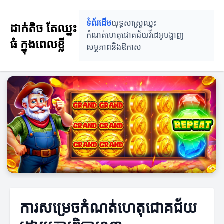
ទំព័រដើម
យុទ្ធសាស្រ្តឈ្នះ
ដាក់តិច តែឈ្នះ
កំណត់ហេតុជោគជ័យ
វីដេអូបង្ហាញ
ធំ ក្នុងពេលខ្លី
សម្ថភាពនិងឱកាស
ការសម្រេចកំណត់ហេតុជោគជ័យ