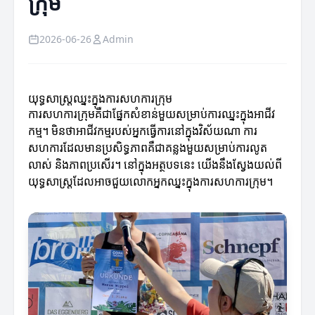
ក្រុម
2026-06-26
Admin
យុទ្ធសាស្រ្តឈ្នះក្នុងការសហការ​ក្រុម
ការសហការ​ក្រុមគឺជាផ្នែកសំខាន់មួយសម្រាប់ការឈ្នះក្នុងអាជីវ
កម្ម។ មិនថាអាជីវកម្មរបស់អ្នកធ្វើការនៅក្នុងវិស័យណា ការ
សហការដែលមានប្រសិទ្ធភាពគឺជាគន្លងមួយសម្រាប់ការលូត
លាស់ និងភាពប្រសើរ។ នៅក្នុងអត្ថបទនេះ យើងនឹងស្វែងយល់ពី
យុទ្ធសាស្រ្តដែលអាចជួយលោកអ្នកឈ្នះក្នុងការសហការ​ក្រុម។