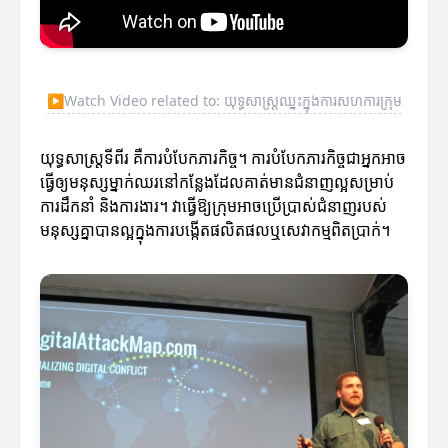
▶
Watch Video related to: យុទ្ធសាស្រ្តឈ្នះក្នុងការសហការ​ក្រុម
យុទ្ធសាស្រ្តទីពីរ គឺការបំបែកភារកិច្ច។ ការបំបែកភារកិច្ចជាអ្នកអាច
ធ្វើឲ្យមនុស្សម្នាក់ឈរនៅកន្លែងដែលគាត់មានជំនាញល្អសម្រាប់
ការដឹកនាំ និងការងារ។ វាធ្វើឱ្យក្រុមអាចប្រើប្រាស់ជំនាញរបស់
មនុស្សគ្នាបានល្អក្នុងការបង្កើតផលិតផលឬសេវាកម្មពិតប្រាក់។