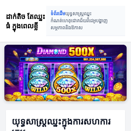
ទំព័រដើម
យុទ្ធសាស្រ្តឈ្នះ
ដាក់តិច តែឈ្នះ
កំណត់ហេតុជោគជ័យ
វីដេអូបង្ហាញ
ធំ ក្នុងពេលខ្លី
សម្ថភាពនិងឱកាស
យុទ្ធសាស្រ្តឈ្នះក្នុងការសហការ​