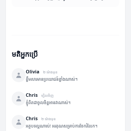
មតិអ្នកប្រើ
Olivia
២ ម៉ោងមុន
ខ្លឹមសារមានប្រយោជន៍ខ្លាំងណាស់។
Chris
ម្សិលមិញ
ខ្ញុំពិតជាចូលចិត្តអានវាណាស់។
Chris
២ ម៉ោងមុន
អត្ថបទល្អណាស់! អរគុណសម្រាប់ការចែករំលែក។