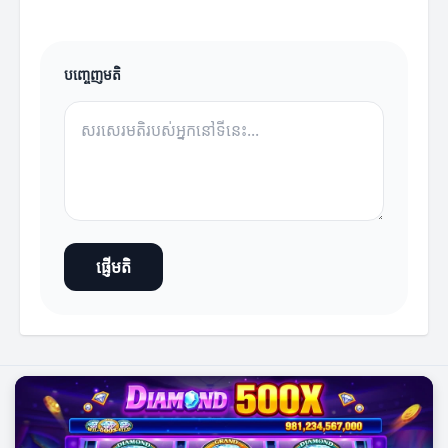
បញ្ចេញមតិ
ផ្ញើមតិ