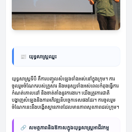
📰
យុទ្ធសាស្រ្តឈ្នះ
យុទ្ធសាស្រ្តទីបី គឺការ​បញ្ចូលសំឡេងទាំងអស់នៅក្នុងក្រុម។ ការ
ចូលរួមចំណែករបស់គ្រួសារ និងមនុស្សទាំងអស់ពេលកំពុងធ្វើការ
កំណត់គោលដៅ និងចាត់តាំងនូវការងារ។ យើងត្រូវការជាតិ
បង្ហាញសំឡេងនិងការអភិវឌ្ឍន៏បច្ចេកទេសផងដែរ។ ការចូលរួម
ចំណែកនេះនឹងបង្កើតស្ថានភាពដែលមានភាពសុខភាពដល់ក្រុម។
🔗
សមត្ថភាពនិងឱកាសក្នុងយុទ្ធសាស្ត្រអាជីវកម្ម