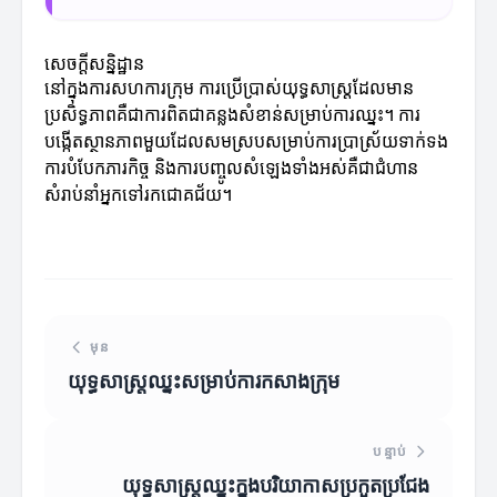
សេចក្តីសន្និដ្ឋាន
នៅក្នុងការសហការក្រុម ការប្រើប្រាស់យុទ្ធសាស្រ្តដែលមាន
ប្រសិទ្ធភាពគឺជាការពិតជាគន្លងសំខាន់សម្រាប់ការឈ្នះ។ ការ
បង្កើតស្ថានភាពមួយដែលសមស្របសម្រាប់ការប្រាស្រ័យទាក់ទង
ការបំបែកភារកិច្ច និងការបញ្ចូលសំឡេងទាំងអស់គឺជាជំហាន
សំរាប់នាំអ្នកទៅរកជោគជ័យ។
មុន
យុទ្ធសាស្រ្តឈ្នះសម្រាប់ការកសាងក្រុម
បន្ទាប់
យុទ្ធសាស្រ្តឈ្នះក្នុងបរិយាកាសប្រកួតប្រជែង