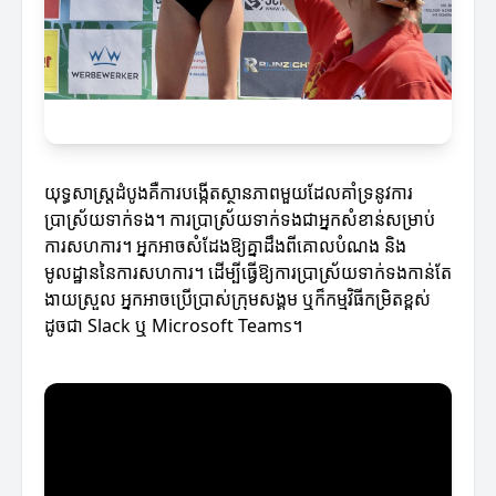
យុទ្ធសាស្រ្តដំបូងគឺការបង្កើតស្ថានភាពមួយដែលគាំទ្រនូវការ
ប្រាស្រ័យទាក់ទង។ ការប្រាស្រ័យទាក់ទងជាអ្នកសំខាន់សម្រាប់
ការសហការ។ អ្នកអាចសំដែងឱ្យគ្នាដឹងពីគោលបំណង និង
មូលដ្ឋាននៃការសហការ។ ដើម្បីធ្វើឱ្យការប្រាស្រ័យទាក់ទងកាន់តែ
ងាយស្រួល អ្នកអាចប្រើប្រាស់ក្រុមសង្គម ឬក៏កម្មវិធីកម្រិតខ្ពស់
ដូចជា Slack ឬ Microsoft Teams។