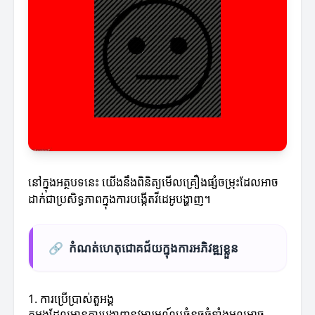
នៅក្នុងអត្ថបទនេះ យើងនឹងពិនិត្យមើលគ្រឿងផ្សំចម្រុះដែលអាច
ដាក់ជាប្រសិទ្ធភាពក្នុងការបង្កើតវីដេអូបង្ហាញ។
🔗
កំណត់ហេតុជោគជ័យក្នុងការអភិវឌ្ឍខ្លួន
1. ការប្រើប្រាស់តួអង្គ
តួអង្គដែលមានការបង្ហាញនូវអារម្មណ៍ឬចំនុចធំទាំងមូលអាច