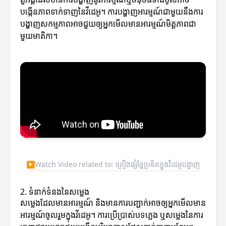
បង្កើនភាពទាក់ទាញនៃវីដេអូ។ ការបង្ហាញអារម្មណ៍ជាមួយនឹងការ
បង្ហាញសកម្មភាពអាចជួយឲ្យអ្នកមើលមានអារម្មណ៍មិត្ដភាពជា
មួយមាតិកា។
▶
Watch Video related to: គ្រឿងផ្សំច្នៃប្រឌិតក្នុងវីដេអូបង្ហាញ
2. ទំនាក់ទំនងនៃសម្លេង
សម្លេងដែលមានអារម្មណ៍ និងមានការបញ្ជាក់អាចឲ្យអ្នកមើលមាន
អារម្មណ៍ចូលរួមក្នុងវីដេអូ។ ការប្រើប្រាស់បទភ្លេង ឬសម្លេងនៃការ