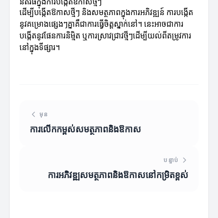
នីតិវិធីក្នុងការបង្កើតឱកាសថ្មីៗ
ដើម្បីបង្កើតឱកាសថ្មីៗ និងសមត្ថភាពក្នុងការអភិវឌ្ឍន៍ ការបង្កើត
នូវគម្រោងផ្សេងៗគ្នាគឺជាការធ្វើចិត្តស្នាក់នៅ។ នេះអាចជាការ
បង្កើតនូវផែនការនិម្មិត ឬការស្រាវជ្រាវថ្មីៗដើម្បីយល់ពីតម្រូវការ
នៅក្នុងទីផ្សារ។
មុន
ការលើកកម្ពស់សមត្ថភាពនិងឱកាស
បន្ទាប់
ការអភិវឌ្ឍសមត្ថភាពនិងឱកាសនៅកម្រិតខ្ពស់