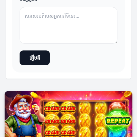
ផ្ញើមតិ