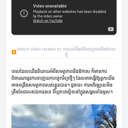
Watch Video related to: ការយល់ដឹងអំពីសមត្ថភាពនិងឱកាស
▶
ថ្មី
ពេលដែលយើងនិយាយអំពីសមត្ថភាពនិងឱកាស ក៏មានការ
ពិចារណានូវការទាញយកបច្ចេកវិទ្យាថ្មីៗ ដែលអាចធ្វើឱ្យពួកយើង
អាចពង្រឹងសមត្ថភាពរបស់ខ្លួនបាន។ ដូចនេះ ការអភិវឌ្ឍនេះមិន
ត្រឹមតែជារបស់ឯកជនទេ ពីព្រោះវាស្ថិតនៅក្នុងសង្គមទាំងមូល។