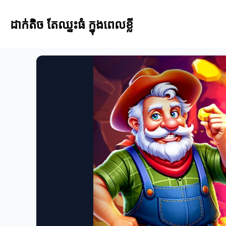
ដាក់តិច តែឈ្នះធំ ក្នុងពេលខ្លី