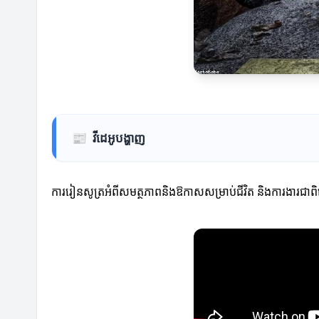
📰
វីដេអូបង្ហាញ
ការរៀនសូត្រអំពីសមត្ថភាពនិងឱកាសសម្រាប់ជីវិត និងការងារ