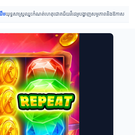
ដើម
យុទ្ធសាស្រ្តឈ្នះ
កំណត់ហេតុជោគជ័យ
វីដេអូបង្ហាញ
សម្ថភាពនិងឱកាស