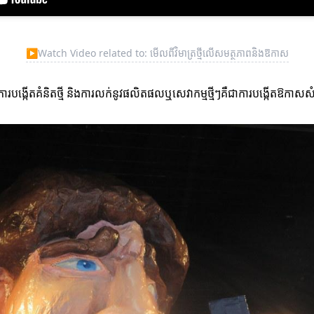
▶
Watch Video related to: មើលពីវិមាត្រថ្មីលើសមត្ថភាពនិងឱកាស
ារបង្កើតគំនិតថ្មី និងការលក់នូវផលិតផលឬសេវាកម្មថ្មីៗគឺជាការបង្កើតឱកាសស