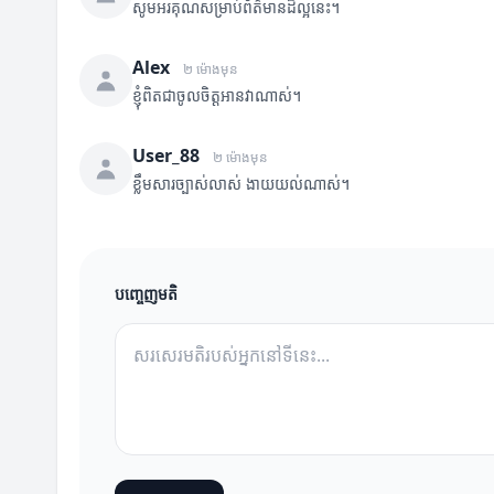
សូមអរគុណសម្រាប់ព័ត៌មានដ៏ល្អនេះ។
Alex
២ ម៉ោងមុន
ខ្ញុំពិតជាចូលចិត្តអានវាណាស់។
User_88
២ ម៉ោងមុន
ខ្លឹមសារច្បាស់លាស់ ងាយយល់ណាស់។
បញ្ចេញមតិ