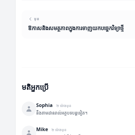
មុន
ឱកាសនិងសមត្ថភាពក្នុងការទាញយកបច្ចេកវិទ្យាថ្មី
មតិអ្នកប្រើ
Sophia
២ ម៉ោងមុន
នឹងតាមដានរាល់អត្ថបទបន្តទៀត។
Mike
២ ម៉ោងមុន