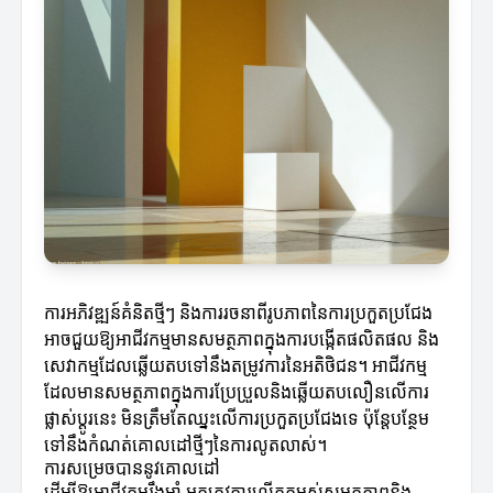
ការអភិវឌ្ឍន៍គំនិតថ្មីៗ និងការរចនាពីរូបភាពនៃការប្រកួតប្រជែង
អាចជួយឱ្យអាជីវកម្មមានសមត្ថភាពក្នុងការបង្កើតផលិតផល និង
សេវាកម្មដែលឆ្លើយតបទៅនឹងតម្រូវការនៃអតិថិជន។ អាជីវកម្ម
ដែលមានសមត្ថភាពក្នុងការប្រែប្រួលនិងឆ្លើយតបលឿនលើការ
ផ្លាស់ប្តូរនេះ មិនត្រឹមតែឈ្នះលើការប្រកួតប្រជែងទេ ប៉ុន្តែបន្ថែម
ទៅនឹងកំណត់គោលដៅថ្មីៗនៃការលូតលាស់។
ការសម្រេចបាននូវគោលដៅ
ដើម្បីឱ្យអាជីវកម្មរឹងមាំ អ្នកត្រូវការលើកកម្ពស់សមត្ថភាពនិង