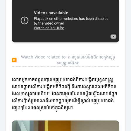
Watch Video related to: ការលូតលាស់និងឱកាសក្នុងយុទ្ធ
▶
សាស្ត្រអាជីវកម្ម
លោកអ្នកអាចទទួលបានអត្ថប្រយោជន៍ពីការបង្កើតយុទ្ធសាស្ត្រ
ដោយផ្តោតលើការបង្កើតអតិថិជនថ្មី និងការពន្យារពេលអតិថិជន
ដែលមានស្រាប់ហើយ។ ផែនការមួយដែលបង្កើតឡើងដោយផ្អែក
លើការប៉ាន់ប្រមាណនឹងអាចជួយអ្នកដើម្បីស្គាល់អត្ថប្រយោជន៍
ផ្សេងៗដែលមានស្រាប់នៅក្នុងទីផ្សារ។