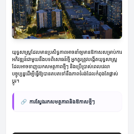
យុទ្ធសាស្ត្រដែលមានប្រសិទ្ធភាពអាចនាំឲ្យមានឱកាសសម្រាប់ការ
អភិវឌ្ឍន៍ជាមួយនឹងបទពិសោធន៍ថ្មី អ្នកគួរត្រូវបង្កើតយុទ្ធសាស្ត្រ
ដែលអាចទាញយកសមត្ថភាពថ្មីៗ និងប្រើប្រាស់ពេលវេលា
បច្ចុប្បន្នដើម្បីធ្វើឱ្យបានតបតទៅនឹងភាពទំរង់ដែលកំពុងតែផ្លាស់
ប្តូរ។
🔗
ការស្វែងរកសមត្ថភាពនិងឱកាសថ្មីៗ