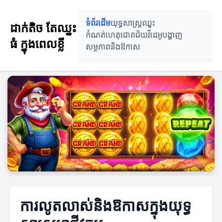
ទំព័រដើម
យុទ្ធសាស្រ្តឈ្នះ
ដាក់តិច តែឈ្នះ
កំណត់ហេតុជោគជ័យ
វីដេអូបង្ហាញ
ធំ ក្នុងពេលខ្លី
សម្ថភាពនិងឱកាស
ការលូតលាស់និងឱកាសក្នុងយុទ្ធ