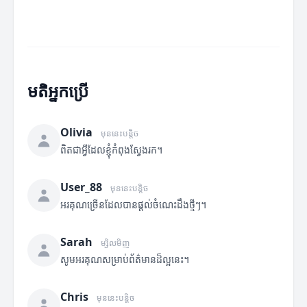
មតិអ្នកប្រើ
Olivia
មុននេះបន្តិច
ពិតជាអ្វីដែលខ្ញុំកំពុងស្វែងរក។
User_88
មុននេះបន្តិច
អរគុណច្រើនដែលបានផ្តល់ចំណេះដឹងថ្មីៗ។
Sarah
ម្សិលមិញ
សូមអរគុណសម្រាប់ព័ត៌មានដ៏ល្អនេះ។
Chris
មុននេះបន្តិច