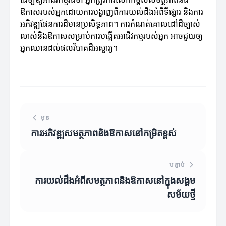
ឱកាសរបស់អ្នកដោយការបង្ហាញពីការយល់ដឹងអំពីទីផ្សារ និងការ
អភិវឌ្ឍផែនការដ៏មានប្រសិទ្ធភាព។ ការកំណត់គោលដៅដ៏ច្បាស់
លាស់និងឱកាសសម្រាប់ការបង្កើតអាជីវកម្មរបស់អ្នក អាចជួយឲ្យ
អ្នកឈានដល់ផលវិបាគដ៏អស្ចារ្យ។
មុន
ការអភិវឌ្ឍសមត្ថភាពនិងឱកាសនៅកម្រិតខ្ពស់
បន្ទាប់
ការយល់ដឹងអំពីសមត្ថភាពនិងឱកាសនៅក្នុងសង្គម
សម័យថ្មី