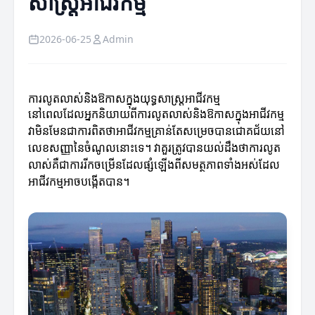
សាស្ត្រអាជីវកម្ម
2026-06-25
Admin
ការលូតលាស់និងឱកាសក្នុងយុទ្ធសាស្ត្រអាជីវកម្ម
នៅពេលដែលអ្នកនិយាយពីការលូតលាស់និងឱកាសក្នុងអាជីវកម្ម
វាមិនមែនជាការពិតថាអាជីវកម្មគ្រាន់តែសម្រេចបានជោគជ័យនៅ
លេខសញ្ញានៃចំណូលនោះទេ។ វាគួរត្រូវបានយល់ដឹងថាការលូត
លាស់គឺជាការរីកចម្រើនដែលផ្សំឡើងពីសមត្ថភាពទាំងអស់ដែល
អាជីវកម្មអាចបង្កើតបាន។