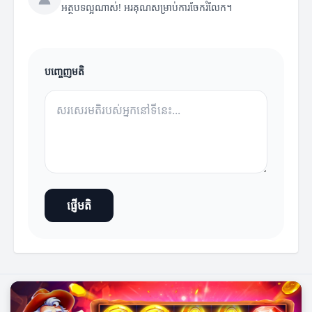
អត្ថបទល្អណាស់! អរគុណសម្រាប់ការចែករំលែក។
បញ្ចេញមតិ
ផ្ញើមតិ