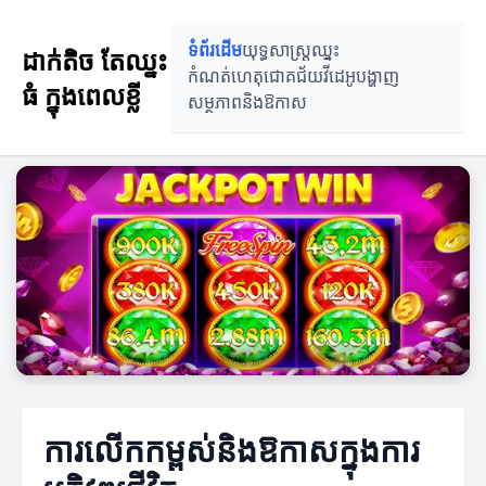
ទំព័រដើម
យុទ្ធសាស្រ្តឈ្នះ
ដាក់តិច តែឈ្នះ
កំណត់ហេតុជោគជ័យ
វីដេអូបង្ហាញ
ធំ ក្នុងពេលខ្លី
សម្ថភាពនិងឱកាស
ការលើកកម្ពស់និងឱកាសក្នុងការ