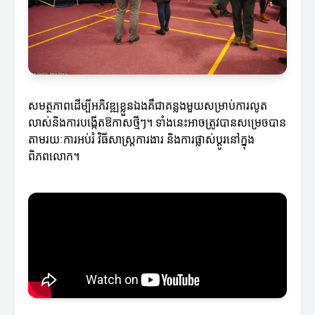
សមត្ថភាពដើម្បីអភិវឌ្ឍខ្លួនឯងគឺជាគន្លងមួយសម្រាប់ការលូត
លាស់និងការបង្កើតឱកាសថ្មីៗ។ ទាំងនេះអាចត្រូវបានសម្រេចបាន
តាមរយៈការអប់រំ វិធីសាស្ត្រការងារ និងការផ្លាស់ប្តូរនៅក្នុង
ពិភពលោក។