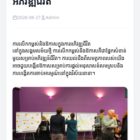
អភិវឌ្ឍជីវិត
2026-06-27
Admin
ការលើកកម្ពស់និងឱកាសក្នុងការអភិវឌ្ឍជីវិត
នៅក្នុងសង្គមសម័យថ្មី ការលើកកម្ពស់និងឱកាសគឺជាផ្នែកសំខាន់
មួយសម្រាប់អភិវឌ្ឍន៍ជីវិត។ ការយល់ដឹងពីសមត្ថភាពរបស់យើង
អាចជួយបង្កើនឱកាសសម្រាប់ការផ្តល់អនុសាសន៍សមស្របនិង
ការបង្កើតការចាប់អារម្មណ៍នៅក្នុងវិស័យនានា។