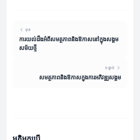
មុន
ការយល់ដឹងអំពីសមត្ថភាពនិងឱកាសនៅក្នុងសង្គម
សម័យថ្មី
បន្ទាប់
សមត្ថភាពនិងឱកាសក្នុងការអភិវឌ្ឍសង្គម
មតិអ្នកប្រើ