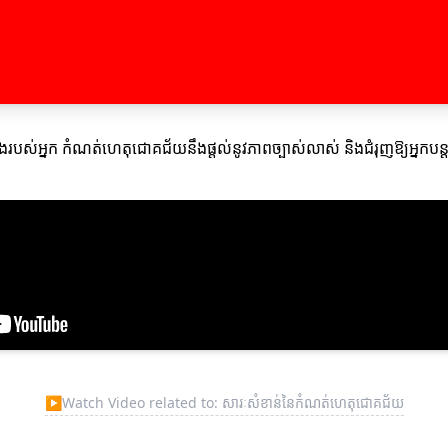
អ្នក កំណត់ហេតុជោគជ័យនឹងផ្តល់នូវភាពច្បាស់លាស់ និងជំរុញឱ្យអ្នកបន្ត។ វា
▶
Watch Video related to: សារៈសំខាន់នៃកំណត់ហេតុជោគជ័យ