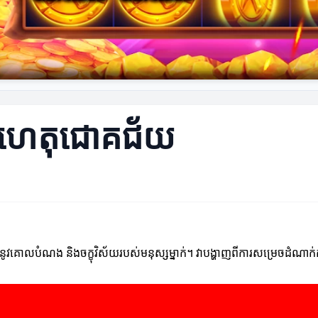
់ហេតុជោគជ័យ
ោលបំណង និងចក្ខុវិស័យរបស់មនុស្សម្នាក់។ វាបង្ហាញពីការសម្រេចដំណាក់កាល