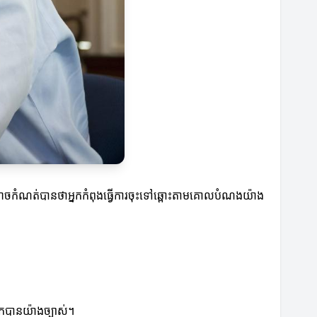
ាចកំណត់បានថាអ្នកកំពុងធ្វើការចុះទៅឆ្ពោះតាមគោលបំណងយ៉ាង
កបានយ៉ាងច្បាស់។