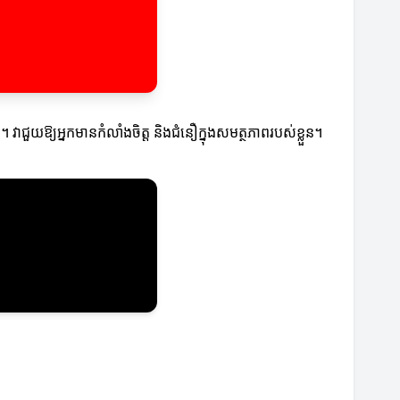
ជួយឱ្យអ្នកមានកំលាំងចិត្ត និងជំនឿក្នុងសមត្ថភាពរបស់ខ្លួន។