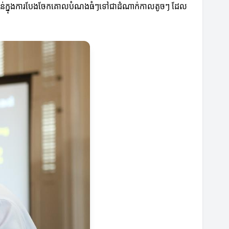
ំខាន់ក្នុងការបែងចែកគោលបំណងធំៗទៅជាដំណាក់កាលតូចៗ ដែល