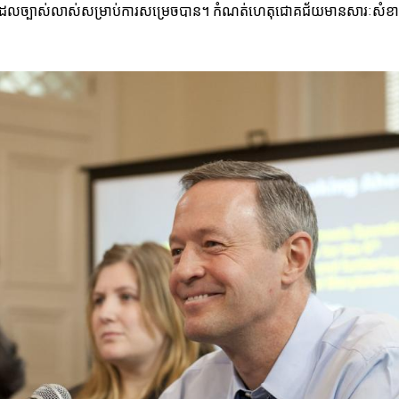
ការដែលច្បាស់លាស់សម្រាប់ការសម្រេចបាន។ កំណត់ហេតុជោគជ័យមានសារៈស