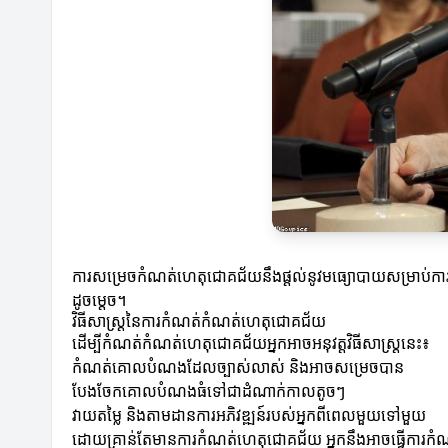
ការសម្រេចកំណត់ហេតុជោគជ័យនឹងផ្តល់នូវមធ្យោបាយសម្រាប់កា
ដូចម្តេច។
វិធីសាស្ត្រនៃការកំណត់កំណត់ហេតុជោគជ័យ
ដើម្បីកំណត់កំណត់ហេតុជោគជ័យអ្នកអាចអនុវត្តវិធីសាស្ត្រនេះ៖
កំណត់គោលបំណងដែលច្បាស់លាស់ និងអាចសម្រេចបាន
បែងចែកគោលបំណងធំទៅជាដំណាក់កាលតូចៗ
វាយតម្លៃ និងតាមដានការអភិវឌ្ឍន៍របស់អ្នកពីពេលមួយទៅមួយ
ដោយគ្រាន់តែមានការកំណត់ហេតុជោគជ័យ អ្នកនឹងអាចធ្វើការ