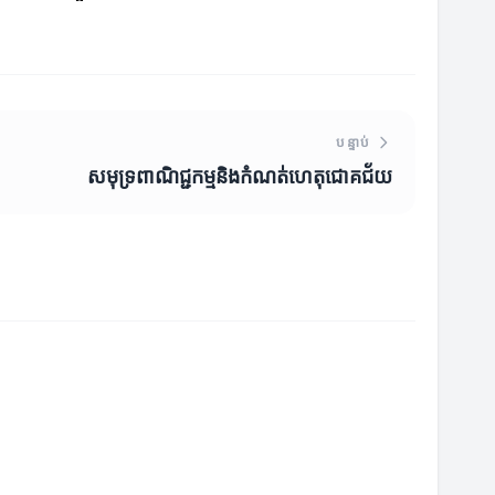
បន្ទាប់
សមុទ្រពាណិជ្ជកម្មនិងកំណត់ហេតុជោគជ័យ