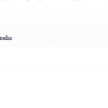
ជោគជ័យ