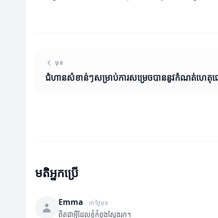
មុន
ជំហានសំខាន់ៗសម្រាប់ការសម្រេចបាននូវកំណត់ហេតុ
មតិអ្នកប្រើ
Emma
៣ ថ្ងៃមុន
ពិតជាអ្វីដែលខ្ញុំកំពុងស្វែងរក។