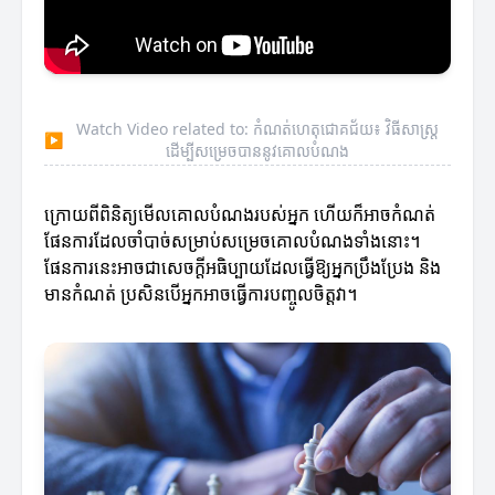
Watch Video related to: កំណត់ហេតុជោគជ័យ៖ វិធីសាស្ត្រ
▶
ដើម្បីសម្រេចបាននូវគោលបំណង
ក្រោយពីពិនិត្យមើលគោលបំណងរបស់អ្នក ហើយក៏អាចកំណត់
ផែនការដែលចាំបាច់សម្រាប់សម្រេចគោលបំណងទាំងនោះ។
ផែនការនេះអាចជាសេចក្តីអធិប្បាយដែលធ្វើឱ្យអ្នកប្រឹងប្រែង និង
មានកំណត់ ប្រសិនបើអ្នកអាចធ្វើការបញ្ចូលចិត្តវា។