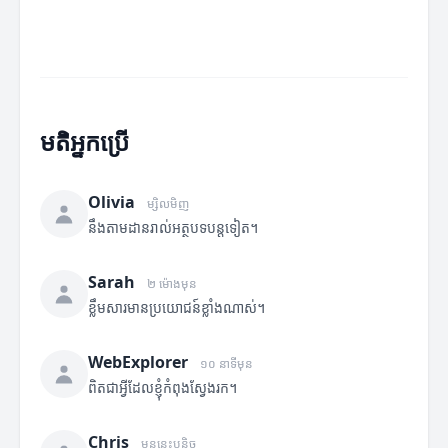
មតិអ្នកប្រើ
Olivia
ម្សិលមិញ
នឹងតាមដានរាល់អត្ថបទបន្តទៀត។
Sarah
២ ម៉ោងមុន
ខ្លឹមសារមានប្រយោជន៍ខ្លាំងណាស់។
WebExplorer
១០ នាទីមុន
ពិតជាអ្វីដែលខ្ញុំកំពុងស្វែងរក។
Chris
មុននេះបន្តិច