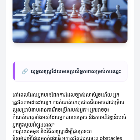
🔗
យុទ្ធសាស្ត្រដែលមានប្រសិទ្ធភាពសម្រាប់ការឈ្នះ
នៅពេលដែលអ្នកមានផែនការដែលច្បាស់លាស់រួចហើយ អ្នក
ត្រូវតែតាមដានវាបន្ត។ ការកំណត់ហេតុជោគជ័យអាចជាជម្រើស
ល្អសម្រាប់តាមដានការរីកចម្រើនរបស់អ្នក។ អ្នកអាចចុះ
កំណត់ហេតុទាំងអស់ដែលអ្នកបានសម្រេច និងការអភិវឌ្ឍន៍របស់
អ្នកក្នុងមួយអំឡុងពេល។
ការប្រឈមមុខ និងវិធីសាស្ត្រដើម្បីជួបប្រទះវា
មិនថាជាអ្វីដែលអ្នកកំពុងធ្វើ អ្នកត្រូវតែជួបប្រទះព obstacles